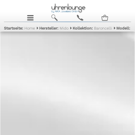
j
b
c
n
Startseite:
Home
Hersteller:
Mido
Kollektion:
Baroncelli
Modell:
II