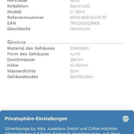
Hersteller
Mido
Kollektion
Baroncelli
Modell
III Gent
Referenznummer
M010.408.16.037.10
EAN
7612330123668
Geschlecht
Herrenuhr
Gehäuse
Material des Gehäuses
Edelstahl
Form des Gehäuses
rund
Durchmesser
39mm
Höhe
10.45mm
Wasserdichte
50m
Gehäuseboden
Sichtboden