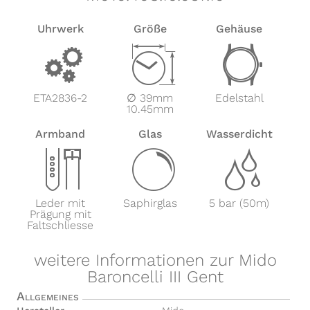
Uhrwerk
Größe
Gehäuse
v
Z
w
ETA2836-2
∅ 39mm
Edelstahl
10.45mm
Armband
Glas
Wasserdicht
x
y
z
Leder mit
Saphirglas
5 bar (50m)
Prägung mit
Faltschliesse
weitere Informationen zur Mido
Baroncelli III Gent
Allgemeines