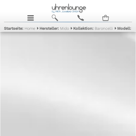
j
b
c
n
Startseite:
Home
Hersteller:
Mido
Kollektion:
Baroncelli
Modell:
II