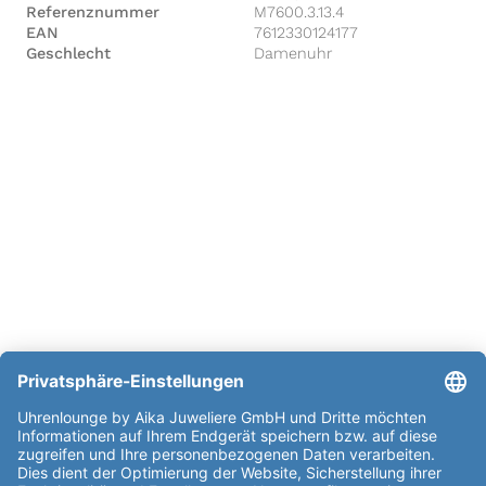
Referenznummer
M7600.3.13.4
EAN
7612330124177
Geschlecht
Damenuhr