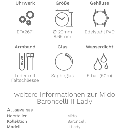
Uhrwerk
Größe
Gehäuse
v
Z
w
ETA2671
∅ 29mm
Edelstahl PVD
8.65mm
Armband
Glas
Wasserdicht
x
y
z
Leder mit
Saphirglas
5 bar (50m)
Faltschliesse
weitere Informationen zur Mido
Baroncelli II Lady
Allgemeines
Hersteller
Mido
Kollektion
Baroncelli
Modell
II Lady