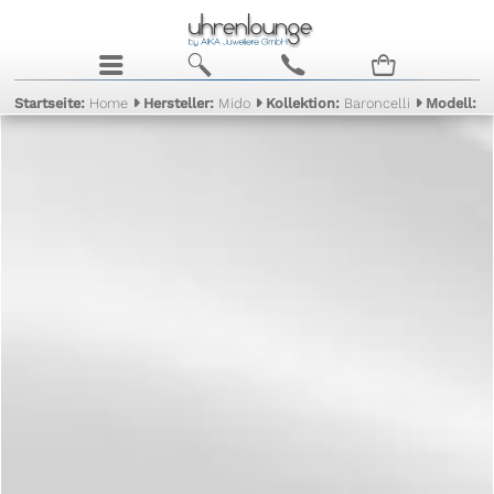
j
b
c
n
Startseite:
Home
Hersteller:
Mido
Kollektion:
Baroncelli
Modell:
II