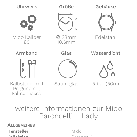
Uhrwerk
Größe
Gehäuse
v
Z
w
Mido Kaliber
∅ 33mm
Edelstahl
80
10.6mm
Armband
Glas
Wasserdicht
x
y
z
Kalbsleder mit
Saphirglas
5 bar (50m)
Prägung mit
Faltschliesse
weitere Informationen zur Mido
Baroncelli II Lady
Allgemeines
Hersteller
Mido
Kollektion
Baroncelli