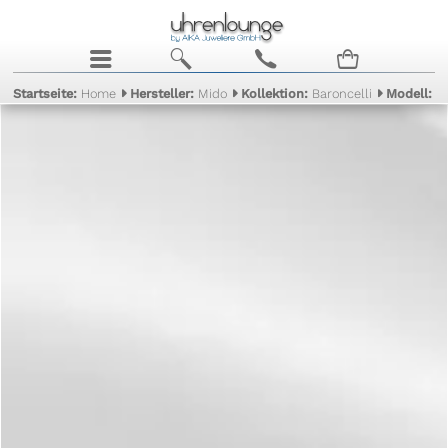
j
b
c
n
Startseite:
Home
Hersteller:
Mido
Kollektion:
Baroncelli
Modell:
II