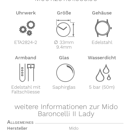
Uhrwerk
Größe
Gehäuse
v
Z
w
ETA2824-2
∅ 33mm
Edelstahl
9.4mm
Armband
Glas
Wasserdicht
x
y
z
Edelstahl mit
Saphirglas
5 bar (50m)
Faltschliesse
weitere Informationen zur Mido
Baroncelli II Lady
Allgemeines
Hersteller
Mido