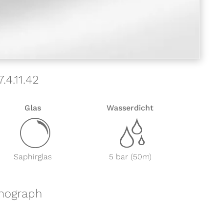
4.11.42
Glas
Wasserdicht
y
z
Saphirglas
5 bar (50m)
onograph