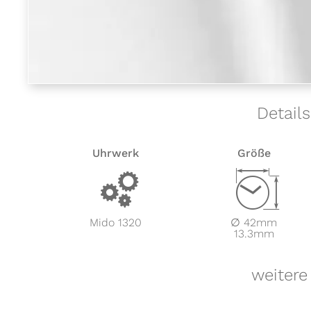
Detail
Uhrwerk
Größe
v
Z
Mido 1320
∅ 42mm
13.3mm
weitere