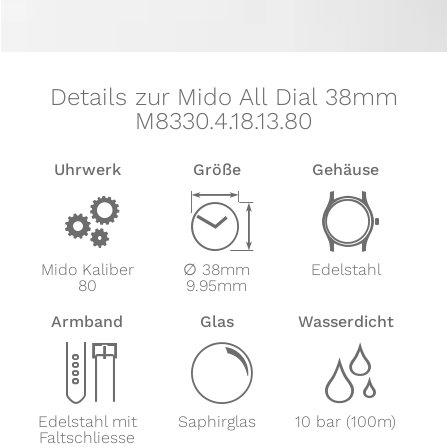
Details zur Mido All Dial 38mm
M8330.4.18.13.80
Uhrwerk
Größe
Gehäuse
v
Z
w
Mido Kaliber
∅ 38mm
Edelstahl
80
9.95mm
Armband
Glas
Wasserdicht
x
y
z
Edelstahl mit
Saphirglas
10 bar (100m)
Faltschliesse