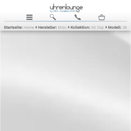
j
b
c
n
Startseite:
Home
Hersteller:
Mido
Kollektion:
All Dial
Modell:
38