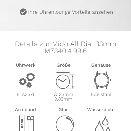
u
Ihre Uhrenlounge Vorteile ansehen
Details zur Mido All Dial 33mm
M7340.4.99.6
Uhrwerk
Größe
Gehäuse
v
Z
w
ETA2671
∅ 33mm
Edelstahl
9.85mm
Armband
Glas
Wasserdicht
x
y
z