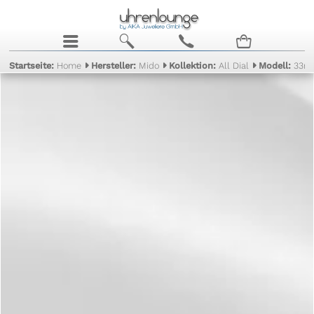
j
b
c
n
Startseite:
Home
Hersteller:
Mido
Kollektion:
All Dial
Modell:
33m