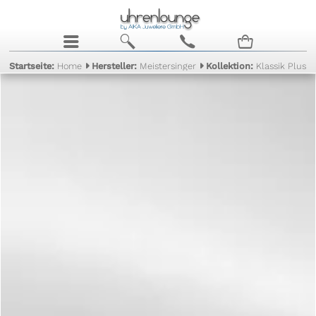
j
b
c
n
Startseite:
Home
Hersteller:
Meistersinger
Kollektion:
Klassik Plus