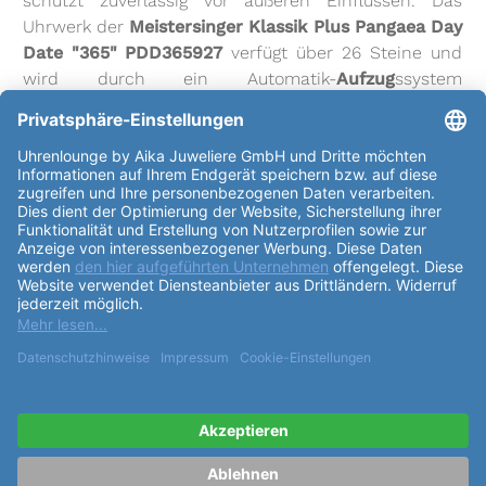
schützt zuverlässig vor äußeren Einflüssen. Das
Uhrwerk der
Meistersinger Klassik Plus Pangaea Day
Date "365" PDD365927
verfügt über 26 Steine und
wird durch ein Automatik-
Aufzug
ssystem
angetrieben. Die
Gangreserve des Uhrwerks
beträgt
bis zu 38 Stunden, was für eine zuverlässige
Zeitmessung sorgt. Das
Kaliber
ETA 2836-2 oder
Sellita SW220-1 sorgt für eine präzise
Ganggenauigkeit mit 28800 Halbschwingungen pro
Stunde. Das
Zifferblatt
der
Meistersinger Klassik
Plus Pangaea Day Date "365" PDD365927
ist in
einem klassischen Weiß gehalten und mit arabischen
Ziffern als Index versehen. Das Lederarmband in der
Farbe Cognac verleiht der Uhr einen edlen Touch und
wird mit einer Dornschließe sicher am Handgelenk
befestigt. Die
Meistersinger Klassik Plus Pangaea
Day Date "365" PDD365927
ist nicht nur eine
zuverlässige Zeitmessung, sondern auch ein stilvolles
Accessoire, das jede Frau und jeden Mann begeistern