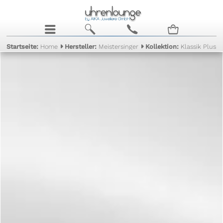
j
b
c
n
Startseite:
Home
Hersteller:
Meistersinger
Kollektion:
Klassik Plus