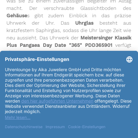
was sie zu einem zuverlässigen Begleiter im Alltag
macht. Der verschraubte Glassichtboden des
Gehäuse
s gibt zudem Einblick in das präzise
Uhrwerk der Uhr. Das
Uhrglas
besteht aus
kratzfestem Saphirglas, sodass die Uhr lange Zeit wie
neu aussieht. Das Uhrwerk der
Meistersinger Klassik
Plus Pangaea Day Date "365" PDD365901
verfügt
über 26 Steine und wird durch einen
Automatikaufzug betrieben. Die
Gangreserve des
Uhrwerks
beträgt bis zu 38 Stunden, sodass die Uhr
auch nach längerem Tragen zuverlässig läuft. Das
Kaliber
des Uhrwerks kann wahlweise ETA 2836-2
oder Sellita SW220-1 sein, beide Werke sind
baugleich und stehen für höchste Schweizer
Qualität. Die
Meistersinger Klassik Plus Pangaea Day
Date "365" PDD365901
verfügt über ein weißes
Zifferblatt
mit arabischen Ziffern als Index. Das
Armband
der Uhr besteht aus hochwertigem
Rindsleder mit Krokoprägung in der Farbe cognac