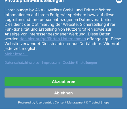
Uhrglas
der Laco Sportuhr ist aus Saphirglas gefertigt
und innen entspiegelt, was für eine klare
Ablesbarkeit sorgt. Das Automatik-Uhrwerk basiert
auf dem Sellita SW 200
Kaliber
und ist von höchster
Qualität. Das schwarze
Zifferblatt
ist mit dem
Aufdruck "Laco" und "Made in Germany" versehen,
während die Indizes in einem kräftigen Blauton
gehalten sind. Das
Armband
der Uhr besteht aus
schwarzem Durchzugsband und hat eine Länge von
50,5mm. Dank des Bandanstoßes von 20,0mm passt
die Laco Sportuhr perfekt an jedes Handgelenk mit
einem Umfang von 15,5-21,5cm. Die
Funktionen
der
Uhr umfassen eine dunkle Datumsanzeige, Stunden-
und Minutenzeiger mit Leuchtmasse Superluminova
C3 in Blau, sowie einen Sekundenzeiger in Weiß mit
blauer Leuchtmasse. Insgesamt ist die Laco Sportuhr
Atlantik 42 eine hochwertige und stilvolle Uhr, die
sowohl im Alltag als auch bei sportlichen Aktivitäten
eine gute Figur macht. Mit ihrer präzisen Technik und