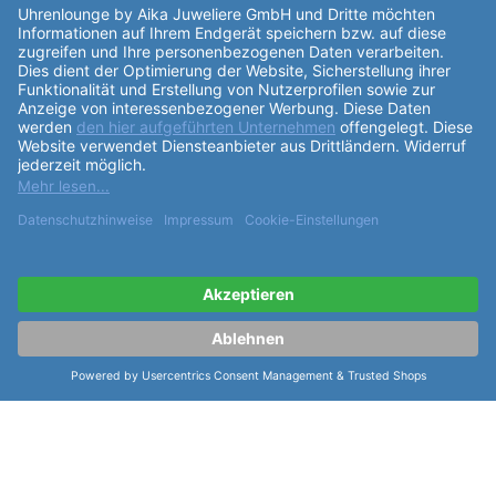
und sowohl innen als auch außen entspiegelt, was
für eine klare Sicht auf das
Zifferblatt
sorgt. Das
Automatikwerk basiert auf dem Sellita SW 200
Kaliber
und bietet höchste Präzision und
Zuverlässigkeit. Das Uhrwerk ist undekoriert und in
der Qualitätsstufe Top eingestuft. Das
Zifferblatt
der
Laco Sportuhr Atlantik 42 ist in edlem Schwarz
gehalten und trägt stolz den Aufdruck "Laco made in
Germany". Die Indexe des
Zifferblatt
s sind in einem
markanten Blau gehalten, was der Uhr eine
sportliche Note verleiht. Das
Armband
aus
schwarzem Rubber passt perfekt zum Gesamtdesign
der Uhr und ist für einen Armumfang von 15,5-21,5cm
geeignet. Die Laco Sportuhr Atlantik 42 verfügt über
diverse praktische
Funktionen
wie eine dunkle
Datumsanzeige, Stunden- und Minutenzeiger mit
Leuchtmasse Superluminova C3 bzw. blau, sowie
einen Sekundenzeiger, der weiß lackiert und mit
blauer Leuchtmasse versehen ist. Die Krone befindet