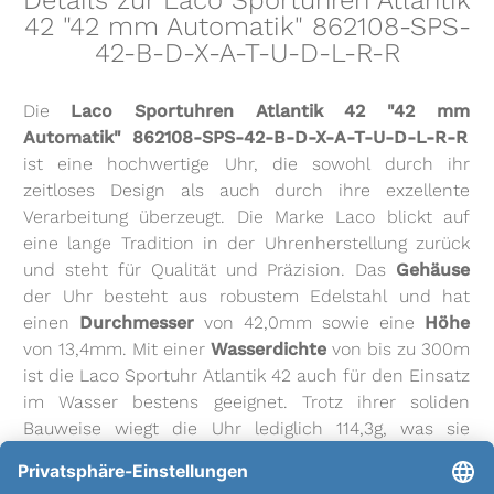
Details zur Laco Sportuhren Atlantik
42 "42 mm Automatik" 862108-SPS-
42-B-D-X-A-T-U-D-L-R-R
Die
Laco Sportuhren Atlantik 42 "42 mm
Automatik" 862108-SPS-42-B-D-X-A-T-U-D-L-R-R
ist eine hochwertige Uhr, die sowohl durch ihr
zeitloses Design als auch durch ihre exzellente
Verarbeitung überzeugt. Die Marke Laco blickt auf
eine lange Tradition in der Uhrenherstellung zurück
und steht für Qualität und Präzision. Das
Gehäuse
der Uhr besteht aus robustem Edelstahl und hat
einen
Durchmesser
von 42,0mm sowie eine
Höhe
von 13,4mm. Mit einer
Wasserdichte
von bis zu 300m
ist die Laco Sportuhr Atlantik 42 auch für den Einsatz
im Wasser bestens geeignet. Trotz ihrer soliden
Bauweise wiegt die Uhr lediglich 114,3g, was sie
angenehm am Handgelenk trägt. Das
Uhrglas
der
Laco Sportuhr Atlantik 42 ist aus Saphirglas gefertigt