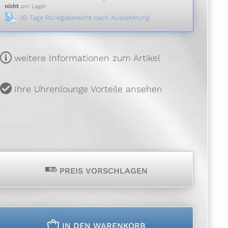
nicht
am Lager.
30 Tage Rückgaberecht nach Auslieferung
m
weitere Informationen zum Artikel
u
Ihre Uhrenlounge Vorteile ansehen
p
PREIS VORSCHLAGEN
n
IN DEN WARENKORB