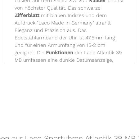
basiert auf dem Sellita SW 200
Kaliber
und ist
von höchster Qualität. Das schwarze
Zifferblatt
mit blauen Indizes und dem
Aufdruck "Laco Made in Germany" strahlt
Eleganz und Präzision aus. Das
Edelstahlarmband der Uhr ist 47,5mm lang
und für einen Armumfang von 15-21cm
geeignet. Die
Funktionen
der Laco Atlantik 39
MB umfassen eine dunkle Datumsanzeige,
nen zur Laco Sportuhren Atlantik 39 M