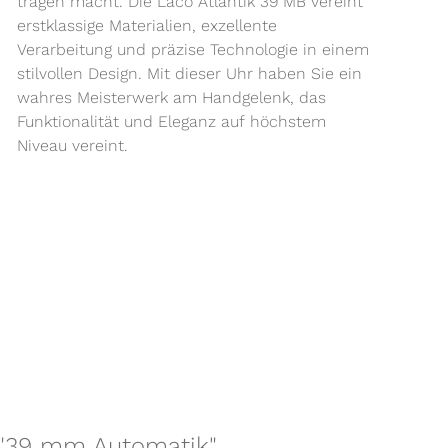
tragen macht. Die Laco Atlantik 39 MB vereint
erstklassige Materialien, exzellente
Verarbeitung und präzise Technologie in einem
stilvollen Design. Mit dieser Uhr haben Sie ein
wahres Meisterwerk am Handgelenk, das
Funktionalität und Eleganz auf höchstem
Niveau vereint.
B "39 mm Automatik"