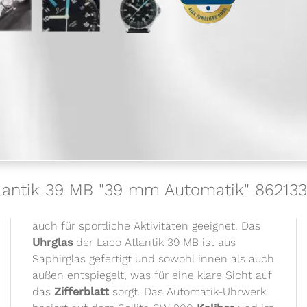
Atlantik 39 MB "39 mm Automatik" 8621
auch für sportliche Aktivitäten geeignet. Das
Uhrglas
der Laco Atlantik 39 MB ist aus
Saphirglas gefertigt und sowohl innen als auch
außen entspiegelt, was für eine klare Sicht auf
das
Zifferblatt
sorgt. Das Automatik-Uhrwerk