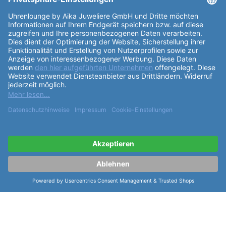
zu 300m unter Wasser zu tragen, ohne dass sie
Schaden nimmt. Das Saphirglas, innen entspiegelt,
schützt das
Zifferblatt
der Uhr vor Kratzern und
sorgt für klare Sicht. Das Automatikwerk Laco 200
basiert auf dem qualitativ hochwertigen Sellita SW
200
Kaliber
, in der Elaboré Qualitätsstufe und
undekoriert. Das schwarze
Zifferblatt
mit dem
grünen Index und dem Aufdruck "Laco" und "Made in
Germany" verleiht der Uhr einen Hauch von
Exklusivität. Das Edelstahlband in Schwarz, mit einer
Länge von 50,5mm und einem Bandanstoß von
20,0mm, bietet nicht nur einen sicheren Halt am
Handgelenk, sondern auch einen hohen
Tragekomfort. Die Uhr eignet sich für einen
Armumfang von 15,5-21,5cm. Die
Funktionen
der Uhr
sind durchdacht und praktisch: Die Stunden- und
Minutenzeiger sind mit Leuchtfarbe Superluminova
C3 bzw. grün belegt, was eine gute Ablesbarkeit auch
bei Dunkelheit gewährleistet. Der weiße