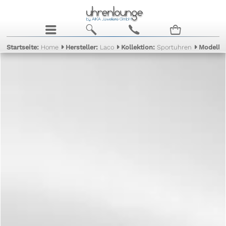
j
b
c
n
Startseite:
Home
Hersteller:
Laco
Kollektion:
Sportuhren
Modell: