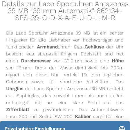
Details zur Laco Sportuhren Amazonas
39 MB "39 mm Automatik" 862134-
SPS-39-G-D-X-A-E-U-D-L-M-R
Die Laco Sportuhr Amazonas 39 MB ist ein echter
Hingucker für alle Liebhaber von hochwertigen und
funktionellen
Armband
uhren. Das
Gehäuse
der Uhr
besteht aus strapazierfähigem Edelstahl und hat
einen
Durchmesser
von 39,0mm sowie eine
Höhe
von 13mm. Dank der Wasserdichtigkeit bis 300m
eignet sich diese Uhr perfekt für den täglichen
Gebrauch sowie für sportliche Aktivitäten. Das
Uhrglas
der Laco Sportuhr Amazonas 39 MB besteht
aus Saphirglas, das sowohl innen als auch außen
entspiegelt ist, um eine klare Sicht auf das
Zifferblatt
zu gewährleisten. Das Automatikwerk
Laco 200 mit Sellita SW 200
Kaliber
sorgt für eine
präzise Zeitmessung und ist in der Qualitätsstufe