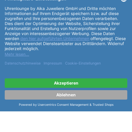
Elaboré hergestellt. Das
Zifferblatt
der Uhr ist in
schwarz gehalten und trägt stolz das Laco Logo
sowie den Schriftzug "Made in Germany". Die Indexe
des
Zifferblatt
s sind in einem auffälligen Grün
gehalten, was der Uhr eine moderne Note verleiht.
Das
Armband
der Laco Sportuhr Amazonas 39 MB
besteht ebenfalls aus Edelstahl und hat eine Länge
von 47,5mm. Die
Armband
länge gesamt beträgt für
einen Armumfang von 15-21cm. Die Uhr verfügt über
verschiedene
Funktionen
wie eine dunkle
Datumsanzeige, Stunden- und Minutenzeiger mit
Leuchtmasse Superluminova und einen weißen
lackierten Sekundenzeiger, ebenfalls mit
Leuchtmasse belegt. Die Krone befindet sich rechts
und sorgt für eine einfache Einstellung der Uhrzeit.
Die Laco Sportuhr Amazonas 39 MB vereint Qualität,
Funktionalität und ein zeitloses Design in einem
Produkt. Mit ihrem edlen Erscheinungsbild und den
praktischen
Funktionen
ist sie ein Must-Have für