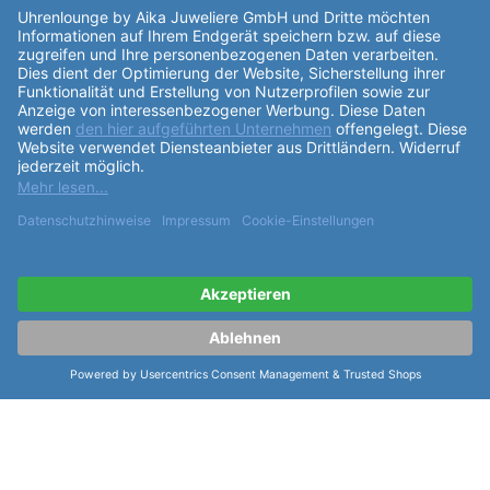
ist von höchster Qualität. Das
Zifferblatt
in Schwarz
wird mit grünen Indizes und dem Aufdruck "Laco
Made in Germany" verziert. Das
Armband
der Uhr
besteht aus schwarzem Gummi und hat eine Länge
von 47,5mm, was sie für einen Armumfang von 15-
21cm passend macht. Der Stundenzeiger ist mit
Leuchtmasse Superluminova C3 belegt, der
Minutenzeiger mit Superluminova Orange und der
Sekundenzeiger in weiß lackiert und mit
Superluminova C3 belegt. Die
Funktionen
der Uhr
umfassen eine dunkle Datumsanzeige und eine
Krone auf der rechten Seite. Insgesamt ist die Laco
Sportuhren Amazonas 39 eine stilvolle und
funktionale Uhr, die durch ihr hochwertiges Material,
präzises Uhrwerk und sportliches Design besticht.
Mit dieser Uhr haben Sie nicht nur ein zuverlässiges
Zeitmessinstrument am Handgelenk, sondern auch
ein echtes Statement für Ihren individuellen Stil.
weiterlesen