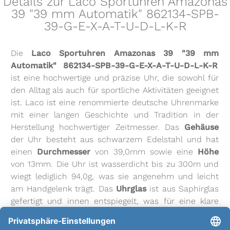
Details zur Laco Sportuhren Amazonas
39 "39 mm Automatik" 862134-SPB-
39-G-E-X-A-T-U-D-L-K-R
Die
Laco Sportuhren Amazonas 39 "39 mm
Automatik" 862134-SPB-39-G-E-X-A-T-U-D-L-K-R
ist eine hochwertige und präzise Uhr, die sowohl für
den Alltag als auch für sportliche Aktivitäten geeignet
ist. Laco ist eine renommierte deutsche Uhrenmarke
mit einer langen Geschichte und Tradition in der
Herstellung hochwertiger Zeitmesser. Das
Gehäuse
der Uhr besteht aus schwarzem Edelstahl und hat
einen
Durchmesser
von 39,0mm sowie eine
Höhe
von 13mm. Die Uhr ist wasserdicht bis zu 300m und
wiegt lediglich 94,0g, was sie angenehm und leicht
am Handgelenk trägt. Das
Uhrglas
ist aus Saphirglas
gefertigt und innen entspiegelt, was für eine klare
und deutliche Ablesbarkeit sorgt. Das Automatik-
Uhrwerk basiert auf dem Sellita SW 200
Kaliber
und