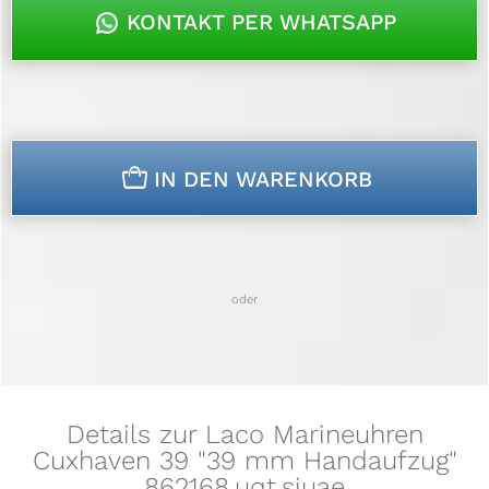
KONTAKT PER WHATSAPP
n
IN DEN WARENKORB
oder
Details zur Laco Marineuhren
Cuxhaven 39 "39 mm Handaufzug"
862168.uqt.siuae