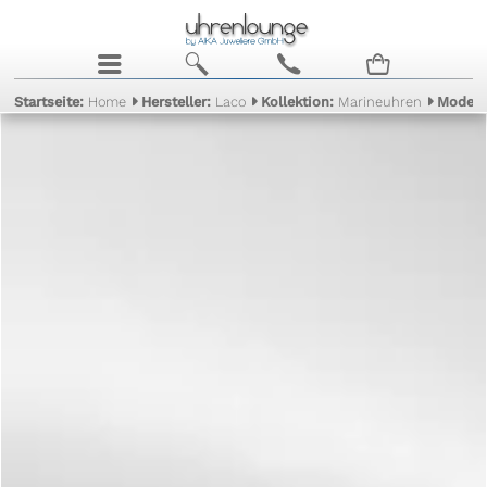
j
b
c
n
Startseite:
Home
Hersteller:
Laco
Kollektion:
Marineuhren
Modell