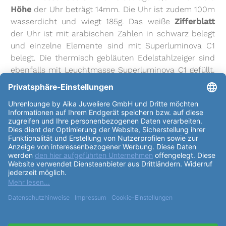
Höhe
der Uhr beträgt 14mm. Die Uhr ist zudem 100m
wasserdicht und wiegt 185g. Das weiße
Zifferblatt
der Uhr ist mit arabischen Zahlen in schwarz belegt
und einzelne Elemente sind mit Superluminova C1
belegt. Die thermisch gebläuten Edelstahlzeiger sind
ebenfalls mit Leuchtmasse Superluminova C1 gefüllt.
Das Edelstahlarmband der Uhr ist mit einer
Faltschließe versehen und die
Armband
länge beträgt
51,5mm. Die Uhr passt für einen Armumfang von 14,0
- 23,0cm. Diese Uhr vereint einzigartige Ästhetik und
Funktionalität. Sie ist ein perfektes Accessoire für
jeden Anlass und bietet eine Kombination aus
Tradition, modernem Design und Qualität. Mit der
Laco Chronographen Kiel.2.MB Weiss "43 mm
Automatik" 862153.MB.DT
werden Sie immer
einzigartig aussehen.
weiterlesen