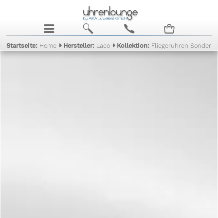
j
b
c
n
Startseite:
Home
Hersteller:
Laco
Kollektion:
Fliegeruhren Sonderm