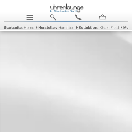
j
b
c
n
Startseite:
Home
Hersteller:
Hamilton
Kollektion:
Khaki Field
Mode