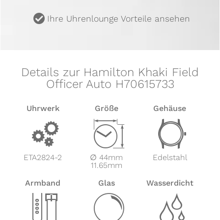
u
Ihre Uhrenlounge Vorteile ansehen
Details zur Hamilton Khaki Field
Officer Auto H70615733
Uhrwerk
Größe
Gehäuse
v
Z
w
ETA2824-2
∅ 44mm
Edelstahl
11.65mm
Armband
Glas
Wasserdicht
x
y
z