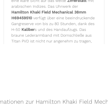
eine klare Sicht auf das weiße
Zifferblatt
mit
arabischen Indizes. Das Uhrwerk der
Hamilton Khaki Field Mechanical 38mm
H69459510
verfügt über eine beeindruckende
Gangreserve von bis zu 80 Stunden, dank des
H-50
Kaliber
s und des Handaufzugs. Das
braune Lederarmband mit Dornschließe aus
Titan PVD ist nicht nur angenehm zu tragen,
rmationen zur Hamilton Khaki Field Me