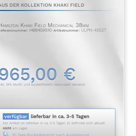
AUS DER KOLLEKTION KHAKI FIELD
Hamilton Khaki Field Mechanical 38mm
H69459510
ULPN-45527
Referenznummer:
Artikelnummer:
965,00 €
nkl. 19% MwSt. und kostenfreiem nationalen Versand
verfügbar
lieferbar in ca. 3-5 Tagen
Der Artikel ist lieferbar in ca. 3-5 Tagen. Er befindet sich aktuell
nicht
am Lager.
30 Tage Rückgaberecht nach Auslieferung