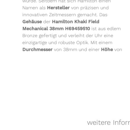
wurde. Seitdem hat sich Hamilton einen
Namen als
Hersteller
von präzisen und
innovativen Zeitmessern gemacht. Das
Gehäuse
der
Hamilton Khaki Field
Mechanical 38mm H69459510
ist aus edlem
Bronze gefertigt und verleiht der Uhr eine
einzigartige und robuste Optik. Mit einem
Durchmesser
von 38mm und einer
Höhe
von
weitere Info