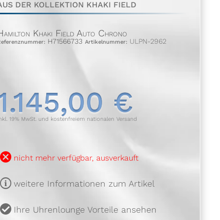
AUS DER KOLLEKTION KHAKI FIELD
Hamilton Khaki Field Auto Chrono
H71566733
ULPN-2962
Referenznummer:
Artikelnummer:
1.145,00 €
nkl. 19% MwSt. und kostenfreiem nationalen Versand
B
nicht mehr verfügbar, ausverkauft
m
weitere Informationen zum Artikel
u
Ihre Uhrenlounge Vorteile ansehen