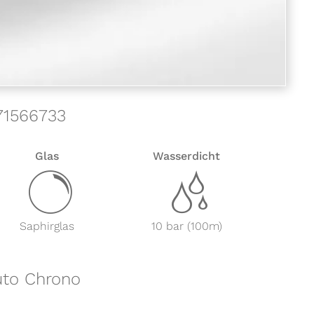
71566733
Glas
Wasserdicht
y
z
Saphirglas
10 bar (100m)
uto Chrono