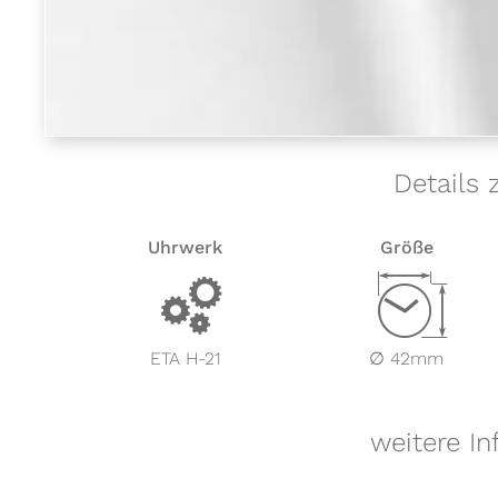
Details
Uhrwerk
Größe
v
Z
ETA H-21
∅ 42mm
weitere I