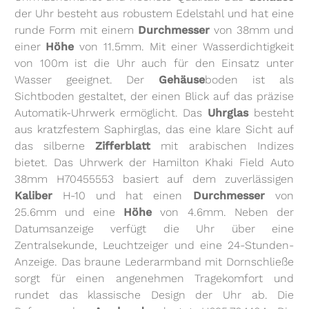
der Uhr besteht aus robustem Edelstahl und hat eine
runde Form mit einem
Durchmesser
von 38mm und
einer
Höhe
von 11.5mm. Mit einer Wasserdichtigkeit
von 100m ist die Uhr auch für den Einsatz unter
Wasser geeignet. Der
Gehäuse
boden ist als
Sichtboden gestaltet, der einen Blick auf das präzise
Automatik-Uhrwerk ermöglicht. Das
Uhrglas
besteht
aus kratzfestem Saphirglas, das eine klare Sicht auf
das silberne
Zifferblatt
mit arabischen Indizes
bietet. Das Uhrwerk der Hamilton Khaki Field Auto
38mm H70455553 basiert auf dem zuverlässigen
Kaliber
H-10 und hat einen
Durchmesser
von
25.6mm und eine
Höhe
von 4.6mm. Neben der
Datumsanzeige verfügt die Uhr über eine
Zentralsekunde, Leuchtzeiger und eine 24-Stunden-
Anzeige. Das braune Lederarmband mit Dornschließe
sorgt für einen angenehmen Tragekomfort und
rundet das klassische Design der Uhr ab. Die