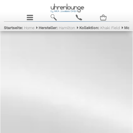
j
b
c
n
Startseite:
Home
Hersteller:
Hamilton
Kollektion:
Khaki Field
Mode