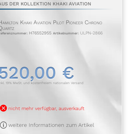
AUS DER KOLLEKTION KHAKI AVIATION
Hamilton Khaki Aviation Pilot Pioneer Chrono
Quartz
H76552955
ULPN-2866
Referenznummer:
Artikelnummer:
520,00 €
nkl. 19% MwSt. und kostenfreiem nationalen Versand
B
nicht mehr verfügbar, ausverkauft
m
weitere Informationen zum Artikel