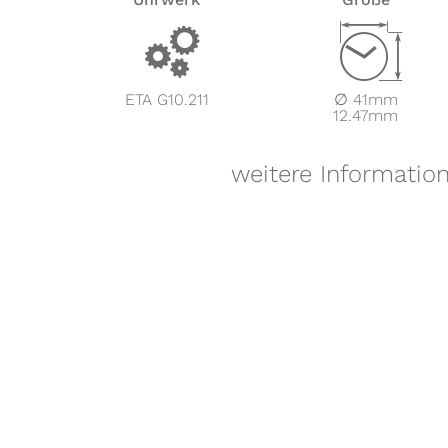
v
Z
ETA G10.211
∅ 41mm
12.47mm
weitere Informatio