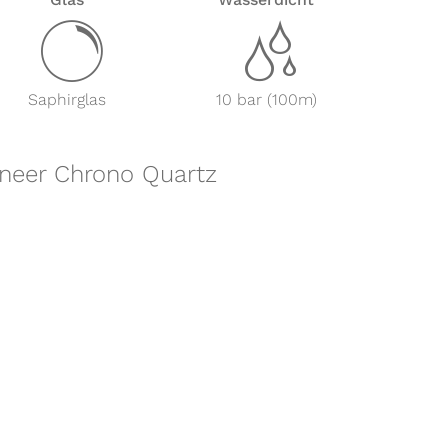
y
z
Saphirglas
10 bar (100m)
oneer Chrono Quartz