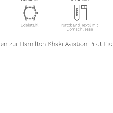
w
x
Edelstahl
Natoband Textil mit
Dornschliesse
nen zur Hamilton Khaki Aviation Pilot Pi