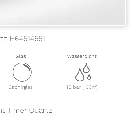
rtz H64514551
Glas
Wasserdicht
y
z
Saphirglas
10 bar (100m)
ht Timer Quartz