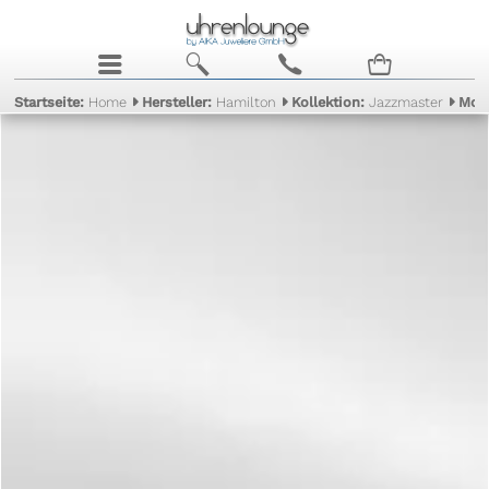
j
b
c
n
Startseite:
Home
Hersteller:
Hamilton
Kollektion:
Jazzmaster
Mod