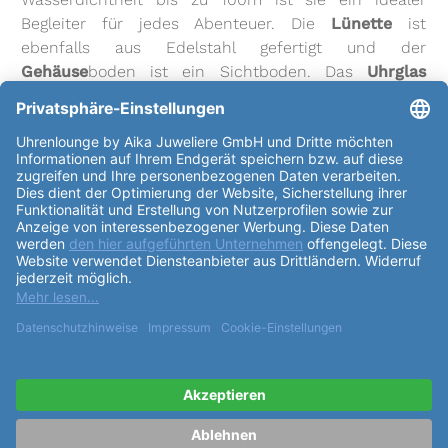
Begleiter für jedes Abenteuer. Die
Lünette
ist
ebenfalls aus Edelstahl gefertigt und der
Gehäuse
boden ist ein Sichtboden. Das
Uhrglas
besteht aus Saphirglas, was ihr ein glänzendes und
luxuriöses Finish verleiht. Das Uhrwerk ist ein
Automatikaufzug mit einer Gangreserve von bis zu 80
Stunden. Es ist mit dem H-10
Kaliber
ausgestattet,
das auf einer Nivachron-Spirale basiert und 21600
Halbschwingungen pro Stunde erzeugt. Das
Zifferblatt
ist in einem eleganten mitternachtsblau
mit Sonnenschliff gehalten und hat Indexe als
Anzeige. Das
Armband
ist aus schwarzem Kalbsleder
gefertigt und hat eine Dornschließe aus 316L
Edelstahl. Der Bandanstoß am
Gehäuse
beträgt
20mm. Die
Funktionen
der Uhr beinhalten eine
Zentralsekunde, Leuchtzeiger und Leuchtindizes. Die
Hamilton Jazzmaster Performer Auto 38mm
H36215640
Uhr ist ein zeitloses und luxuriöses