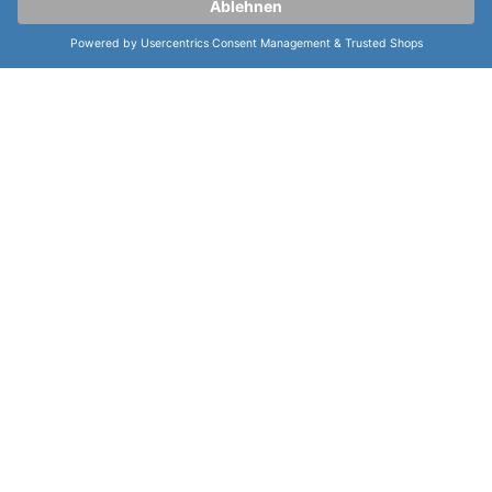
Zentralsekunde, Leuchtzeiger und Leuchtindizes, die
eine gute Ablesbarkeit auch bei schlechten
Lichtverhältnissen gewährleisten. Insgesamt ist diese
Uhr eine perfekte Kombination aus Stil, Funktionalität
und Qualität, die jeden Uhrenliebhaber begeistern
wird.
weiterlesen