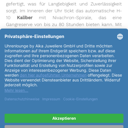
gefertigt, was für Langlebigkeit und Zuverlässigkeit
sorgt. Im Inneren der Uhr tickt das automatische H-
10
Kaliber
mit Nivachron-Spirale, das eine
Gangreserve von bis zu 80 Stunden bieten kann. Mit
21600 Halbschwingungen pro Stunde ist das Uhrwerk
präzise und zuverlässig. Das
Zifferblatt
der Uhr ist in
einem ansprechenden hellgrünen Farbton gehalten
und verfügt über Indexe, die für eine klare Zeitangabe
sorgen. Das
Armband
der
Hamilton Jazzmaster
Performer Auto 34mm H36105160
ist ebenfalls aus
hochwertigem 316L-Edelstahl gefertigt und hat eine
elegante silberne Farbe. Die
Schließe
ist eine
Butterfly-Faltschließe, die für bequemes Tragen und
sicheren Halt sorgt. Mit einem Bandanstoß am
Gehäuse
von 18mm und am Verschluss von 16mm
passt das
Armband
perfekt zu dem klassischen
Design der Uhr. Zu den weiteren
Funktionen
der
Hamilton Jazzmaster Performer Auto 34mm
H36105160
gehören die Nivachronspirale, eine