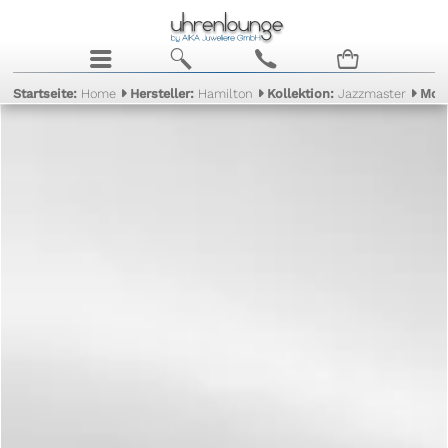
j
b
c
n
Startseite:
Home
Hersteller:
Hamilton
Kollektion:
Jazzmaster
Mod