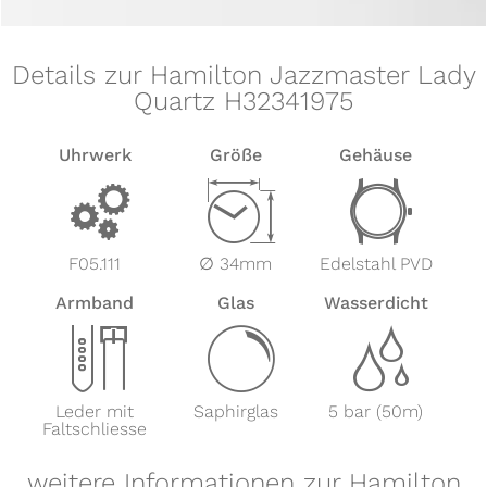
Details zur Hamilton Jazzmaster Lady
Quartz H32341975
Uhrwerk
Größe
Gehäuse
v
Z
w
F05.111
∅ 34mm
Edelstahl PVD
Armband
Glas
Wasserdicht
x
y
z
Leder mit
Saphirglas
5 bar (50m)
Faltschliesse
weitere Informationen zur Hamilton