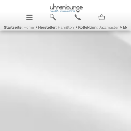
j
b
c
n
Startseite:
Home
Hersteller:
Hamilton
Kollektion:
Jazzmaster
Mod