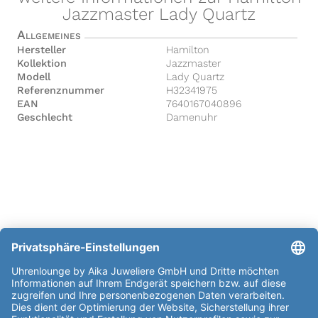
Jazzmaster Lady Quartz
Allgemeines
Hersteller
Hamilton
Kollektion
Jazzmaster
Modell
Lady Quartz
Referenznummer
H32341975
EAN
7640167040896
Geschlecht
Damenuhr