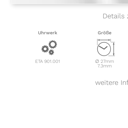
Details
Uhrwerk
Größe
v
Z
ETA 901.001
∅ 27mm
7.3mm
weitere I