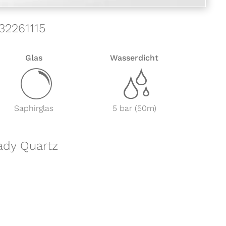
32261115
Glas
Wasserdicht
y
z
Saphirglas
5 bar (50m)
ady Quartz