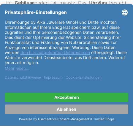
ihr
Gehäuse
boden ist massiv. Das
Uhrglas
besteht
aus Mineralglas und der
Aufzug
ist ein Quarzwerk.
Der
Durchmesser
des Uhrwerks ist 15.15mm und die
Höhe
beträgt 2.2mm. Es ist mit dem
Kaliber
ETA
980.163 ausgestattet. Das
Zifferblatt
ist in einem
eleganten Silberton gehalten und die Indexe sind
römisch gestaltet. Das
Armband
der
Hamilton
American Classic Ardmore Quartz H11221852
besteht aus Leder in einem frischen Grünton und ist
mit einer Dornschliesse ausgestattet. Die Uhr ist mit
einer kleinen Sekunde ausgestattet und verfügt über
eine Referenz des
Armband
es: H6000001301. Die
Hamilton American Classic Ardmore Quartz
H11221852
ist eine stilvolle und hochwertige Uhr, die
eine einzigartige Kombination aus modernem Design
und traditioneller Handwerkskunst bietet. Sie ist ein
perfektes Accessoire für jeden Anlass. Diese Uhr ist
ein Must-Have für alle, die eine schöne und
zuverlässige Uhr suchen.
weiterlesen