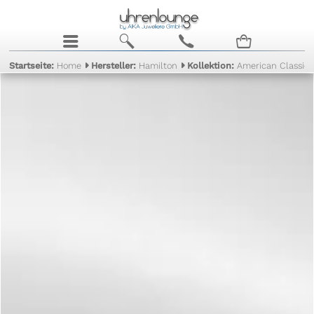
j
b
c
n
Startseite:
Home
Hersteller:
Hamilton
Kollektion:
American Classic