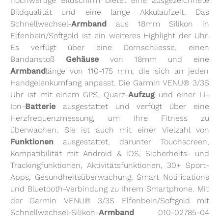
hochwertige Bildschirm bietet eine ausgezeichnete
Bildqualität und eine lange Akkulaufzeit. Das
Schnellwechsel-
Armband
aus 18mm Silikon in
Elfenbein/Softgold ist ein weiteres Highlight der Uhr.
Es verfügt über eine Dornschliesse, einen
Bandanstoß
Gehäuse
von 18mm und eine
Armband
länge von 110-175 mm, die sich an jeden
Handgelenkumfang anpasst. Die Garmin VENU® 3/3S
Uhr ist mit einem GPS, Quarz-
Aufzug
und einer Li-
Ion-
Batterie
ausgestattet und verfügt über eine
Herzfrequenzmessung, um Ihre Fitness zu
überwachen. Sie ist auch mit einer Vielzahl von
Funktionen
ausgestattet, darunter Touchscreen,
Kompatibilität mit Android & iOS, Sicherheits- und
Trackingfunktionen, Aktivitätsfunktionen, 30+ Sport-
Apps, Gesundheitsüberwachung, Smart Notifications
und Bluetooth-Verbindung zu Ihrem Smartphone. Mit
der Garmin VENU® 3/3S Elfenbein/Softgold mit
Schnellwechsel-Silikon-
Armband
010-02785-04