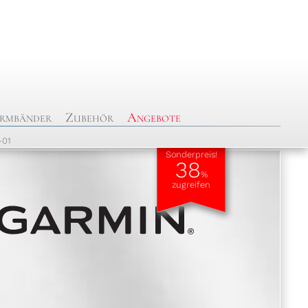
rmbänder
Zubehör
Angebote
-01
Sonderpreis!
38
%
zugreifen