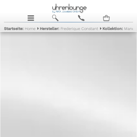
j
b
c
n
Startseite:
Home
Hersteller:
Frederique Constant
Kollektion:
Manuf