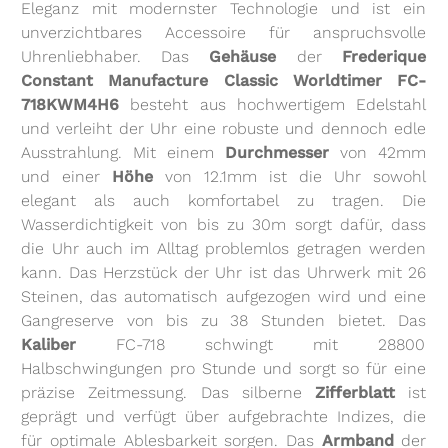
Eleganz mit modernster Technologie und ist ein
unverzichtbares Accessoire für anspruchsvolle
Uhrenliebhaber. Das
Gehäuse
der
Frederique
Constant Manufacture Classic Worldtimer FC-
718KWM4H6
besteht aus hochwertigem Edelstahl
und verleiht der Uhr eine robuste und dennoch edle
Ausstrahlung. Mit einem
Durchmesser
von 42mm
und einer
Höhe
von 12.1mm ist die Uhr sowohl
elegant als auch komfortabel zu tragen. Die
Wasserdichtigkeit von bis zu 30m sorgt dafür, dass
die Uhr auch im Alltag problemlos getragen werden
kann. Das Herzstück der Uhr ist das Uhrwerk mit 26
Steinen, das automatisch aufgezogen wird und eine
Gangreserve von bis zu 38 Stunden bietet. Das
Kaliber
FC-718 schwingt mit 28800
Halbschwingungen pro Stunde und sorgt so für eine
präzise Zeitmessung. Das silberne
Zifferblatt
ist
geprägt und verfügt über aufgebrachte Indizes, die
für optimale Ablesbarkeit sorgen. Das
Armband
der