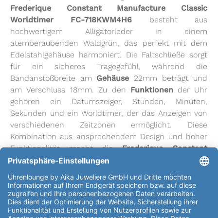
Frederique Constant Manufacture Classic
Worldtimer FC-718KWM4H6
besteht aus
hochwertigem Alligatorleder in einem
atemberaubenden Waldgrün, das perfekt mit dem
Edelstahlgehäuse harmoniert. Die Faltschließe sorgt
für ein sicheres Tragegefühl, während die
Bandanstoßbreite am
Gehäuse
22mm beträgt und
am Verschluss 18mm. Zu den
Funktionen
der Uhr
gehören ein Datumszeiger, Stunden, Minuten,
Sekunden und ein Worldtimer, der das Anzeigen von
verschiedenen Zeitzonen ermöglicht. Diese
Kombination aus ansprechendem Design und hoher
Funktionalität macht die
Frederique Constant
Manufacture Classic Worldtimer FC-718KWM4H6
zu einem echten Must-Have für jeden
Uhrenliebhaber. Entdecken Sie jetzt die einzigartige
Welt von Frederique Constant und lassen Sie sich
von der Schönheit und Präzision der Manufacture