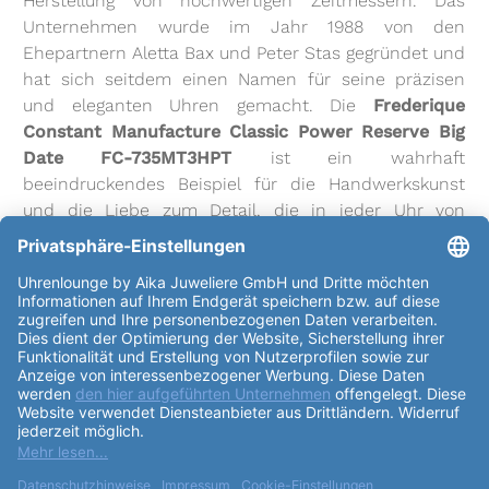
Herstellung von hochwertigen Zeitmessern. Das
Unternehmen wurde im Jahr 1988 von den
Ehepartnern Aletta Bax und Peter Stas gegründet und
hat sich seitdem einen Namen für seine präzisen
und eleganten Uhren gemacht. Die
Frederique
Constant Manufacture Classic Power Reserve Big
Date FC-735MT3HPT
ist ein wahrhaft
beeindruckendes Beispiel für die Handwerkskunst
und die Liebe zum Detail, die in jeder Uhr von
Frederique Constant steckt. Das
Gehäuse
der Uhr
besteht aus erstklassigem Platin und hat einen
Durchmesser
von 40mm sowie eine
Höhe
von
12.19mm. Das
Gehäuse
ist bis zu 30m wasserdicht
und verfügt über einen
Gehäuse
boden aus Platin.
Das Uhrwerk der
Frederique Constant Manufacture
Classic Power Reserve Big Date FC-735MT3HPT
besteht aus 32 Steinen und wird automatisch
aufgezogen. Das
Basiskaliber
ist von höchster
Qualität und bietet eine Gangreserve von bis zu 50