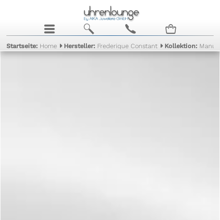
j
b
c
n
Startseite:
Home
Hersteller:
Frederique Constant
Kollektion:
Manuf