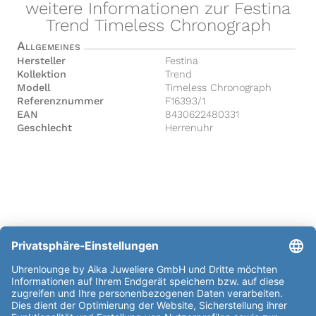
weitere Informationen zur Festina
Trend Timeless Chronograph
Allgemeines
Hersteller
Festina
Kollektion
Trend
Modell
Timeless Chronograph
Referenznummer
F16393/1
EAN
8430622480331
Geschlecht
Herrenuhr