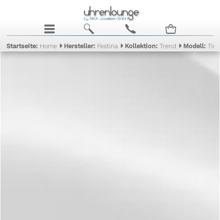
j
b
c
n
Startseite:
Home
Hersteller:
Festina
Kollektion:
Trend
Modell:
Tim