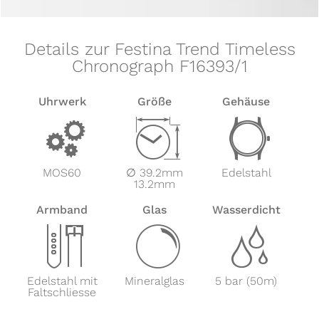
Details zur Festina Trend Timeless
Chronograph F16393/1
Uhrwerk
Größe
Gehäuse
v
Z
w
MOS60
∅ 39.2mm
Edelstahl
13.2mm
Armband
Glas
Wasserdicht
x
y
z
Edelstahl mit
Mineralglas
5 bar (50m)
Faltschliesse