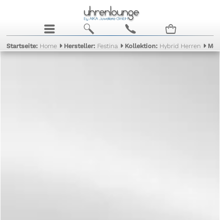
j
b
c
n
Startseite:
Home
Hersteller:
Festina
Kollektion:
Hybrid Herren
Mod