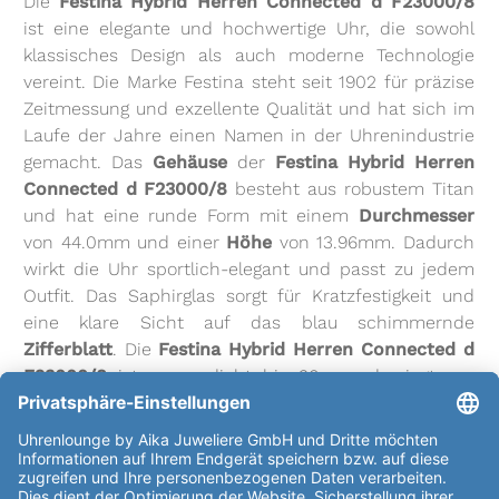
Die
Festina Hybrid Herren Connected d F23000/8
ist eine elegante und hochwertige Uhr, die sowohl
klassisches Design als auch moderne Technologie
vereint. Die Marke Festina steht seit 1902 für präzise
Zeitmessung und exzellente Qualität und hat sich im
Laufe der Jahre einen Namen in der Uhrenindustrie
gemacht. Das
Gehäuse
der
Festina Hybrid Herren
Connected d F23000/8
besteht aus robustem Titan
und hat eine runde Form mit einem
Durchmesser
von 44.0mm und einer
Höhe
von 13.96mm. Dadurch
wirkt die Uhr sportlich-elegant und passt zu jedem
Outfit. Das Saphirglas sorgt für Kratzfestigkeit und
eine klare Sicht auf das blau schimmernde
Zifferblatt
. Die
Festina Hybrid Herren Connected d
F23000/8
ist wasserdicht bis 30m und wiegt nur
90.82g, was sie angenehm leicht am Handgelenk
macht. Das Silikonarmband in gelb mit einer
Dornschließe passt sich bequem an das Handgelenk
an und sorgt für einen sicheren Halt. Die Uhr verfügt