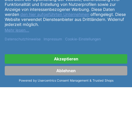
über intelligente
Funktionen
wie einen Hybridaufzug
und wird von der
Batterie
PD2430 und dem
Kaliber
FKS934 angetrieben. Diese Kombination sorgt für
eine präzise Zeitmessung und eine lange
Lebensdauer der Uhr. Insgesamt ist die
Festina
Hybrid Herren Connected d F23000/8
eine
vielseitige und moderne Uhr, die sowohl im Alltag als
auch bei besonderen Anlässen eine gute Figur
macht. Mit ihrem stilvollen Design, hochwertigen
Materialien und intelligenten
Funktionen
ist sie ein
echtes Highlight für jeden Uhrenliebhaber.
weiterlesen