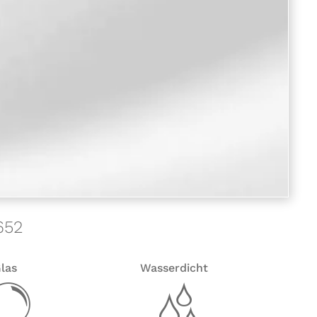
652
las
Wasserdicht
y
z