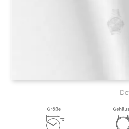
De
Größe
Gehäu
Z