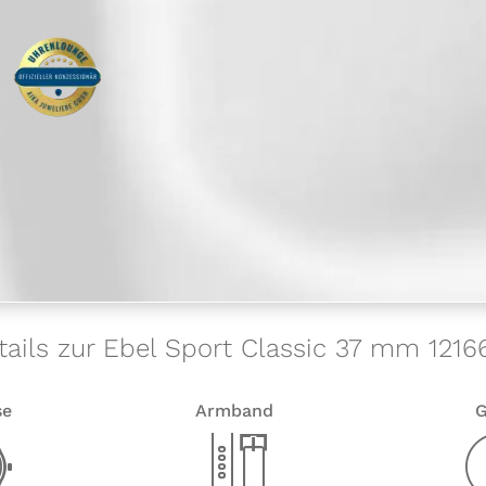
tails zur Ebel Sport Classic 37 mm 1216
se
Armband
G
w
x