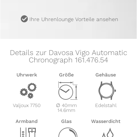
u
Ihre Uhrenlounge Vorteile ansehen
Details zur Davosa Vigo Automatic
Chronograph 161.476.54
Uhrwerk
Größe
Gehäuse
v
Z
w
Valjoux 7750
∅ 40mm
Edelstahl
14.6mm
Armband
Glas
Wasserdicht
x
y
z