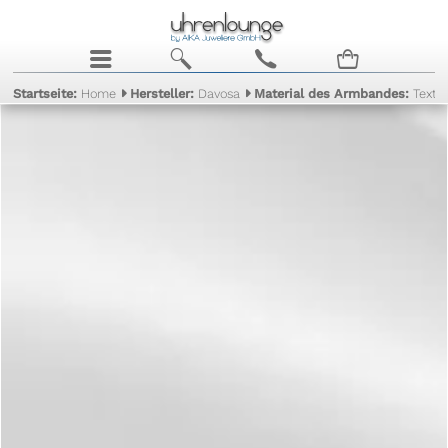
j
b
c
n
Startseite:
Home
Hersteller:
Davosa
Material des Armbandes:
Textil