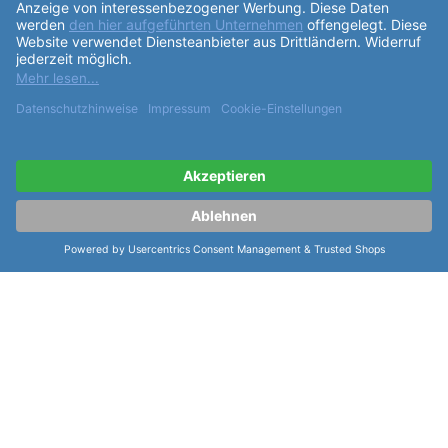
ähnliche Artikel der Serie Davosa Textil
Natoband Ternos Nylon 22mm