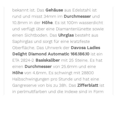
bekannt ist. Das
Gehäuse
aus Edelstahl ist
rund und misst 34mm im
Durchmesser
und
10.8mm in der
Höhe
. Es ist 100m wasserdicht
und verfügt über eine Diamantenlünette sowie
einen Sichtboden. Das
Uhrglas
besteht aus
Saphirglas und sorgt für eine kratzfeste
Oberfläche. Das Uhrwerk der
Davosa Ladies
Delight Diamond Automatic 166.186.10
ist ein
ETA 2824-2
Basiskaliber
mit 25 Steine. Es hat
einen
Durchmesser
von 25.6mm und eine
Höhe
von 4.6mm. Es schwingt mit 28800
Halbschwingungen pro Stunde und hat eine
Gangreserve von bis zu 38h. Das
Zifferblatt
ist
in perlmuttfarben und die Indexe sind in Form