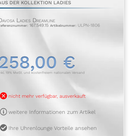
AUS DER KOLLEKTION LADIES
Davosa Ladies Dreamline
167.549.15
ULPN-1806
Referenznummer:
Artikelnummer:
258,00 €
nkl. 19% MwSt. und kostenfreiem nationalen Versand
B
nicht mehr verfügbar, ausverkauft
m
weitere Informationen zum Artikel
u
Ihre Uhrenlounge Vorteile ansehen