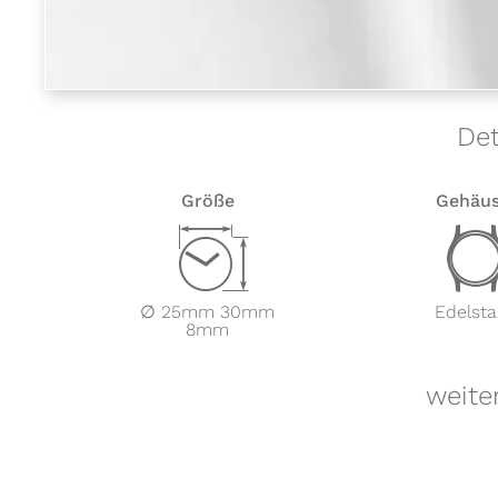
Det
Größe
Gehäu
Z
∅ 25mm 30mm
Edelsta
8mm
weite