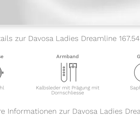
ails zur Davosa Ladies Dreamline 167.54
se
Armband
G
w
x
hl
Kalbsleder mit Prägung mit
Saph
Dornschliesse
re Informationen zur Davosa Ladies Dre