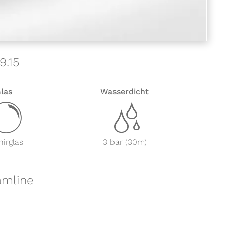
9.15
las
Wasserdicht
y
z
irglas
3 bar (30m)
amline