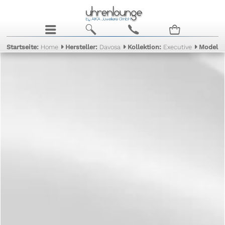
j
b
c
n
Startseite:
Home
Hersteller:
Davosa
Kollektion:
Executive
Modell: