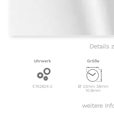
Details 
Uhrwerk
Größe
v
Z
ETA2824-2
∅ 33mm 38mm
10.8mm
weitere In