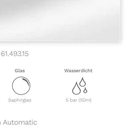
61.493.15
Glas
Wasserdicht
y
z
Saphirglas
5 bar (50m)
n Automatic