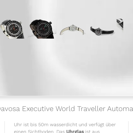
Davosa Executive World Traveller Automat
Uhr ist bis 50m wasserdicht und verfügt über
einen Sichtboden. Das
Uhrglas
ist aus