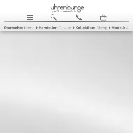
j
b
c
n
Startseite:
Home
Hersteller:
Davosa
Kollektion:
Diving
Modell:
Arg