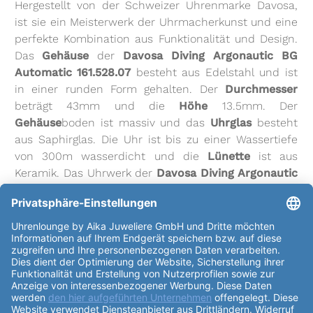
Hergestellt von der Schweizer Uhrenmarke Davosa,
ist sie ein Meisterwerk der Uhrmacherkunst und eine
perfekte Kombination aus Funktionalität und Design.
Das
Gehäuse
der
Davosa Diving Argonautic BG
Automatic 161.528.07
besteht aus Edelstahl und ist
in einer runden Form gehalten. Der
Durchmesser
beträgt 43mm und die
Höhe
13.5mm. Der
Gehäuse
boden ist massiv und das
Uhrglas
besteht
aus Saphirglas. Die Uhr ist bis zu einer Wassertiefe
von 300m wasserdicht und die
Lünette
ist aus
Keramik. Das Uhrwerk der
Davosa Diving Argonautic
BG Automatic 161.528.07
besteht aus 26 Steinen
und ist ein Automatikaufzug. Es basiert auf dem
Sellita SW 200-1
Kaliber
und hat einen
Durchmesser
von 25.6mm und eine
Höhe
von 4.6mm. Die
Gangreserve des Uhrwerks
beträgt bis zu 38h und
die Schwingungen betragen 28800
Halbschwingungen pro Stunde. Das
Zifferblatt
der
Davosa Diving Argonautic BG Automatic 161.528.07