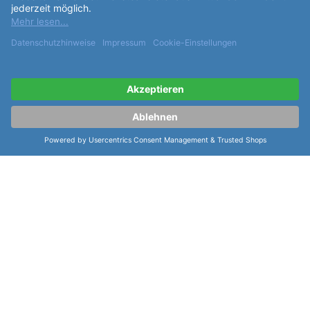
ist grün und die Indexe sind Striche. Das
Armband
besteht aus PentaLink
Armband
und Edelstahl und
ist in silber gehalten. Die
Schließe
ist eine
Faltschliesse. Die
Davosa Diving Argonautic BG
Automatic 161.528.07
verfügt über viele nützliche
Funktionen
, wie ein Heliumauslassventil,
Leuchtindizes, Sekundenstopp, Datumsanzeige,
verschraubte Krone, Zentralsekunde, drehbare
Lünette
und Leuchtzeiger. Davosa ist eine
renommierte Schweizer Uhrenmarke, die seit mehr
als 20 Jahren für ihre innovativen und qualitativ
hochwertigen Uhren bekannt ist. Davosa ist bestrebt,
Uhren zu schaffen, die in jeder Hinsicht einzigartig
sind und den höchsten Ansprüchen an Qualität und
Design entsprechen. Die
Davosa Diving Argonautic
BG Automatic 161.528.07
ist ein wahrer Hingucker
und eignet sich perfekt für alle, die eine Uhr suchen,
die einzigartiges Design mit Funktionalität und
Qualität verbindet. Diese Uhr ist ein perfektes