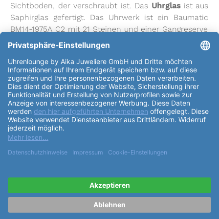
Sichtboden, der verschraubt ist. Das
Uhrglas
ist aus
Saphirglas gefertigt. Das Uhrwerk ist ein Baumatic
BM14-1975A C2 mit 21 Steinen und einer Gangreserve
von bis zu 120h. Es hat eine Automatikaufzug und
schwingt 28800 Halbschwingungen pro Stunde. Das
Zifferblatt
hat einen farbverlaufenden Blauton und
Striche als Index. Das
Armband
ist aus Alligatorleder
und schwarz. Es hat eine Faltschließe. Die
Baume &
Mercier Clifton Baumatic 42mm M0A10593
verfügt
über eine Reihe von
Funktionen
, darunter
Wochentagsanzeige, Mondphasenanzeige,
Sekundenstopp, Datumsanzeige und Zentralsekunde.
Diese Uhr ist ein einzigartiges Accessoire, das Sie
überall hin begleiten wird. Sie ist ein Symbol für
Luxus und Präzision und wird Ihnen jahrelang Freude
bereiten.
weiterlesen