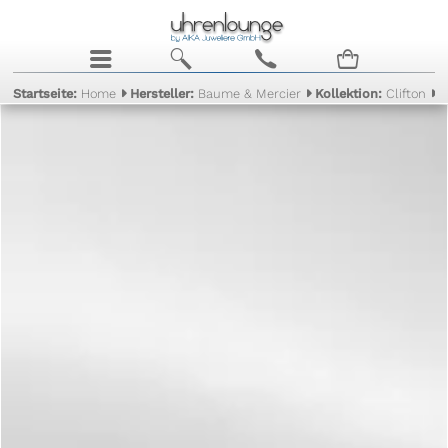
j
b
c
n
Startseite:
Home
Hersteller:
Baume & Mercier
Kollektion:
Clifton
M