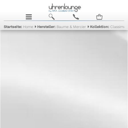
j
b
c
n
Startseite:
Home
Hersteller:
Baume & Mercier
Kollektion:
Classima