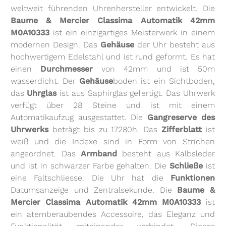
weltweit führenden Uhrenhersteller entwickelt. Die
Baume & Mercier Classima Automatik 42mm
M0A10333
ist ein einzigartiges Meisterwerk in einem
modernen Design. Das
Gehäuse
der Uhr besteht aus
hochwertigem Edelstahl und ist rund geformt. Es hat
einen
Durchmesser
von 42mm und ist 50m
wasserdicht. Der
Gehäuse
boden ist ein Sichtboden,
das
Uhrglas
ist aus Saphirglas gefertigt. Das Uhrwerk
verfügt über 28 Steine und ist mit einem
Automatikaufzug ausgestattet. Die
Gangreserve des
Uhrwerks
beträgt bis zu 17280h. Das
Zifferblatt
ist
weiß und die Indexe sind in Form von Strichen
angeordnet. Das
Armband
besteht aus Kalbsleder
und ist in schwarzer Farbe gehalten. Die
Schließe
ist
eine Faltschliesse. Die Uhr hat die
Funktionen
Datumsanzeige und Zentralsekunde. Die
Baume &
Mercier Classima Automatik 42mm M0A10333
ist
ein atemberaubendes Accessoire, das Eleganz und