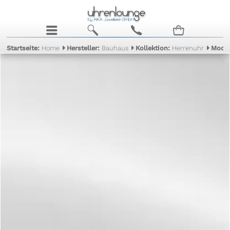
j
b
c
n
Startseite:
Home
Hersteller:
Bauhaus
Kollektion:
Herrenuhr
Model