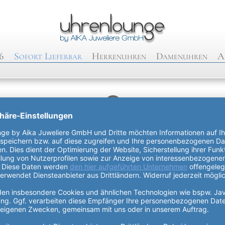
6
Sofort Lieferbar
Herrenuhren
Damenuhren
A
😔
Bitte entschuldigen Sie
Der Artikel wurde nicht (mehr) gefunden